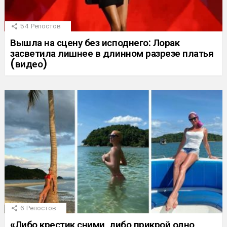
54
Репостов
Вышла на сцену без исподнего: Лорак
засветила лишнее в длинном разрезе платья
(видео)
6
Репостов
«Либо крестик сними, либо прикрой одно