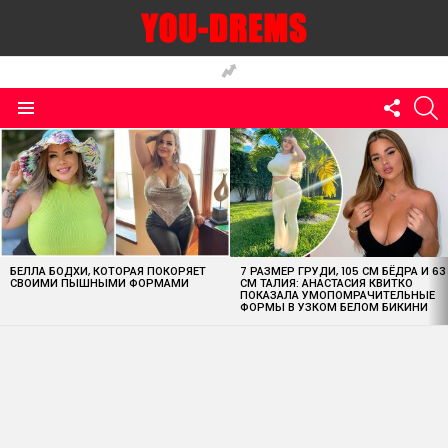
FOLLO
S
US
Menu
MOST
VIEWED
STORIES
БЕЛЛА БОДХИ, КОТОРАЯ ПОКОРЯЕТ
7 РАЗМЕР ГРУДИ, 105 СМ БЁДРА И 63
СВОИМИ ПЫШНЫМИ ФОРМАМИ
СМ ТАЛИЯ: АНАСТАСИЯ КВИТКО
ПОКАЗАЛА УМОПОМРАЧИТЕЛЬНЫЕ
ФОРМЫ В УЗКОМ БЕЛОМ БИКИНИ