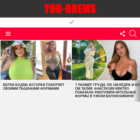
FOLLO
S
US
Menu
MOST
VIEWED
STORIES
БЕЛЛА БОДХИ, КОТОРАЯ ПОКОРЯЕТ
7 РАЗМЕР ГРУДИ, 105 СМ БЁДРА И 63
СВОИМИ ПЫШНЫМИ ФОРМАМИ
СМ ТАЛИЯ: АНАСТАСИЯ КВИТКО
ПОКАЗАЛА УМОПОМРАЧИТЕЛЬНЫЕ
ФОРМЫ В УЗКОМ БЕЛОМ БИКИНИ