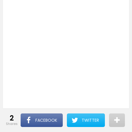
2
FACEBOOK
TWITTER
shares