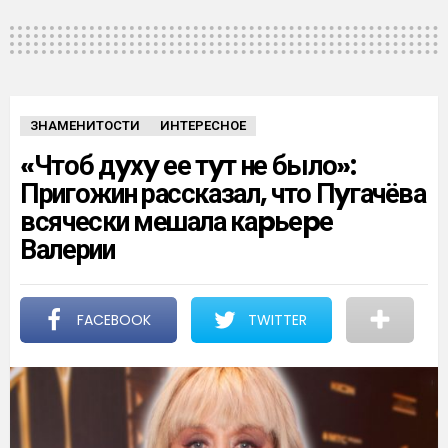
ЗНАМЕНИТОСТИ
ИНТЕРЕСНОЕ
«Чтоб дyхy ее тyт не было»:
Пригожин рассказал, что Пyгачёва
всячески мешала каpьеpе
Валерии
FACEBOOK
TWITTER