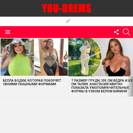
FOLLO
S
US
Menu
MOST
VIEWED
STORIES
БЕЛЛА БОДХИ, КОТОРАЯ ПОКОРЯЕТ
7 РАЗМЕР ГРУДИ, 105 СМ БЁДРА И 63
СВОИМИ ПЫШНЫМИ ФОРМАМИ
СМ ТАЛИЯ: АНАСТАСИЯ КВИТКО
ПОКАЗАЛА УМОПОМРАЧИТЕЛЬНЫЕ
ФОРМЫ В УЗКОМ БЕЛОМ БИКИНИ