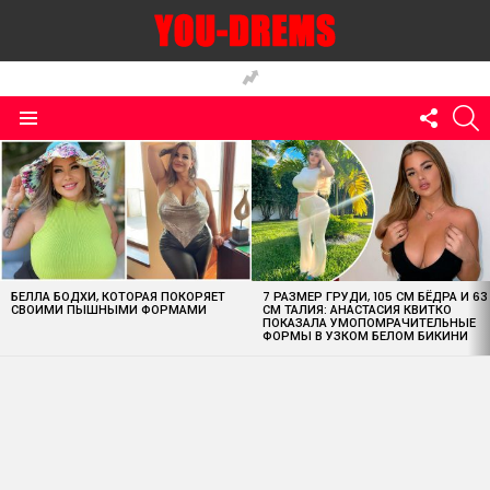
FOLLO
S
US
Menu
MOST
VIEWED
STORIES
БЕЛЛА БОДХИ, КОТОРАЯ ПОКОРЯЕТ
7 РАЗМЕР ГРУДИ, 105 СМ БЁДРА И 63
СВОИМИ ПЫШНЫМИ ФОРМАМИ
СМ ТАЛИЯ: АНАСТАСИЯ КВИТКО
ПОКАЗАЛА УМОПОМРАЧИТЕЛЬНЫЕ
ФОРМЫ В УЗКОМ БЕЛОМ БИКИНИ