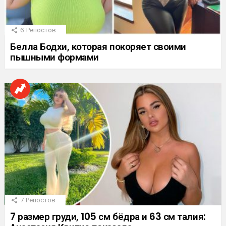
6
Репостов
Белла Бодхи, которая покоряет своими
пышными формами
7
Репостов
7 размер груди, 105 см бёдра и 63 см талия: