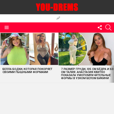
FOLLO
S
US
Menu
MOST
VIEWED
STORIES
БЕЛЛА БОДХИ, КОТОРАЯ ПОКОРЯЕТ
7 РАЗМЕР ГРУДИ, 105 СМ БЁДРА И 63
СВОИМИ ПЫШНЫМИ ФОРМАМИ
СМ ТАЛИЯ: АНАСТАСИЯ КВИТКО
ПОКАЗАЛА УМОПОМРАЧИТЕЛЬНЫЕ
ФОРМЫ В УЗКОМ БЕЛОМ БИКИНИ