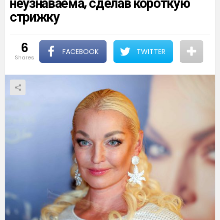
неузнаваема, сделав короткую
стрижку
6
FACEBOOK
TWITTER
shares