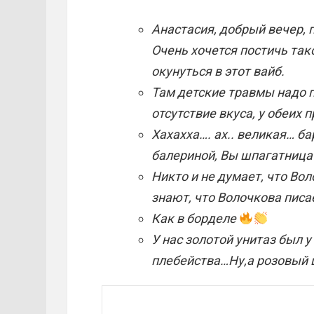
Анастасия, добрый вечер, 
Очень хочется постичь так
окунуться в этот вайб.
Там детские травмы надо 
отсутствие вкуса, у обеих п
Хахахха…. ах.. великая… б
балериной, Вы шпагатница 
Никто и не думает, что Во
знают, что Волочкова писа
Как в борделе
У нас золотой унитаз был 
плебейства…Ну,а розовый 