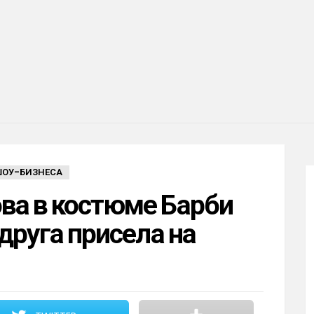
ШОУ-БИЗНЕСА
ва в костюме Барби
одруга присела на