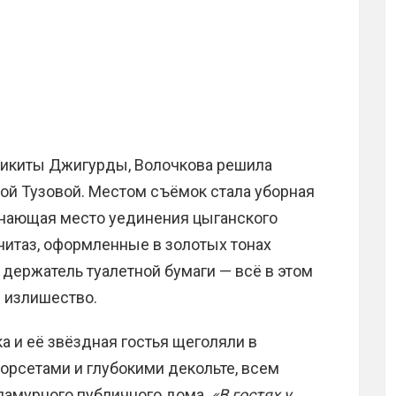
 Никиты Джигурды, Волочкова решила
ой Тузовой. Местом съёмок стала уборная
нающая место уединения цыганского
унитаз, оформленные в золотых тонах
держатель туалетной бумаги — всё в этом
 излишество.
а и её звёздная гостья щеголяли в
орсетами и глубокими декольте, всем
ламурного публичного дома.
«В гостях у