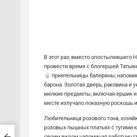
В этот раз, вместо опостылевшего
провести время с блогершей Татьян
приятельницы балерины, напоми
барона. Золотая дверь, раковина и 
мелкие предметы, включая ёршик и 
месте излучало показную роскошь и
Любительница розового тона, хозяйк
розовых пышных платьях с тугими к
обой
своим видом напоминая работниц г