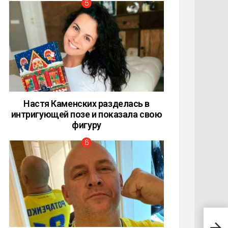
Настя Каменских разделась в
интригующей позе и показала свою
фигуру
Скла
папа