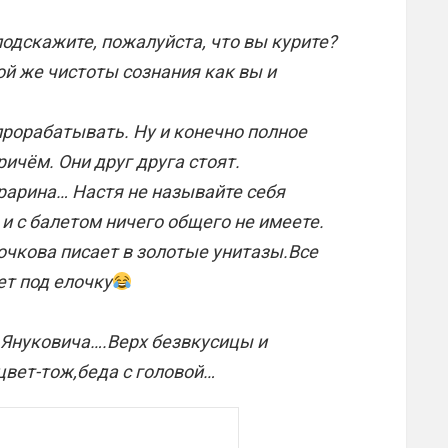
подскажите, пожалуйста, что вы курите?
ой же чистоты сознания как вы и
прорабатывать. Ну и конечно полное
ричём. Они друг друга стоят.
арарина… Настя не называйте себя
и с балетом ничего общего не имеете.
лочкова писает в золотые унитазы.Все
ет под елочку
у Януковича….Верх безвкусицы и
цвет-тож,беда с головой…