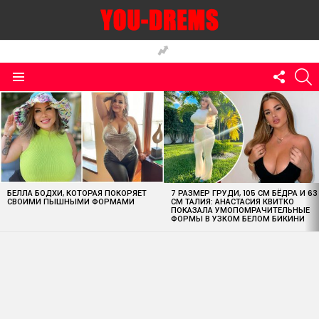
FOLLO
S
US
Menu
MOST
VIEWED
STORIES
БЕЛЛА БОДХИ, КОТОРАЯ ПОКОРЯЕТ
7 РАЗМЕР ГРУДИ, 105 СМ БЁДРА И 63
СВОИМИ ПЫШНЫМИ ФОРМАМИ
СМ ТАЛИЯ: АНАСТАСИЯ КВИТКО
ПОКАЗАЛА УМОПОМРАЧИТЕЛЬНЫЕ
ФОРМЫ В УЗКОМ БЕЛОМ БИКИНИ