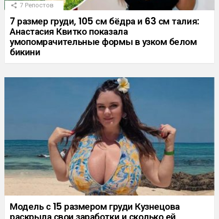
7
Репостов
7 размер груди, 105 см бёдра и 63 см талия:
Анастасия Квитко показала
умопомрачительные формы в узком белом
бикини
Модель с 15 размером груди Кузнецова
раскрыла свои заработки и сколько ей