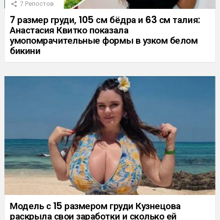
7
Репостов
7 размер груди, 105 см бёдра и 63 см талия:
Анастасия Квитко показала
умопомрачительные формы в узком белом
бикини
Модель с 15 размером груди Кузнецова
раскрыла свои заработки и сколько ей