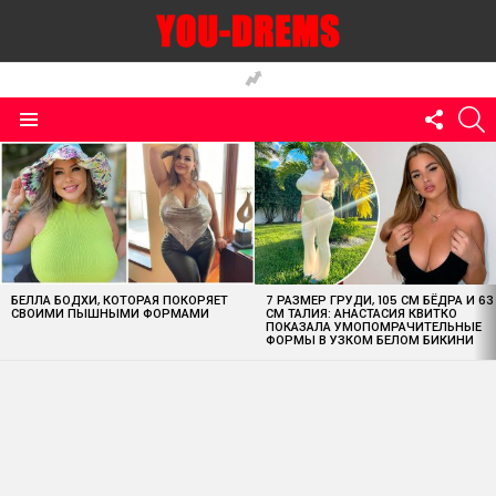
FOLLO
S
US
Menu
MOST
VIEWED
STORIES
БЕЛЛА БОДХИ, КОТОРАЯ ПОКОРЯЕТ
7 РАЗМЕР ГРУДИ, 105 СМ БЁДРА И 63
СВОИМИ ПЫШНЫМИ ФОРМАМИ
СМ ТАЛИЯ: АНАСТАСИЯ КВИТКО
ПОКАЗАЛА УМОПОМРАЧИТЕЛЬНЫЕ
ФОРМЫ В УЗКОМ БЕЛОМ БИКИНИ