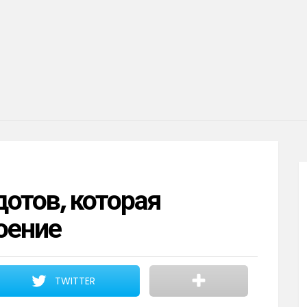
дотов, которая
оение
TWITTER