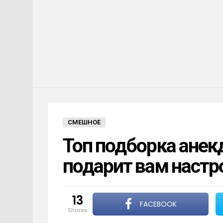
СМЕШНОЕ
Топ подборка анек
подарит вам настр
13
FACEBOOK
shares