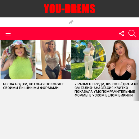
FOLLO
S
US
Menu
MOST
VIEWED
STORIES
БЕЛЛА БОДХИ, КОТОРАЯ ПОКОРЯЕТ
7 РАЗМЕР ГРУДИ, 105 СМ БЁДРА И 63
СВОИМИ ПЫШНЫМИ ФОРМАМИ
СМ ТАЛИЯ: АНАСТАСИЯ КВИТКО
ПОКАЗАЛА УМОПОМРАЧИТЕЛЬНЫЕ
ФОРМЫ В УЗКОМ БЕЛОМ БИКИНИ