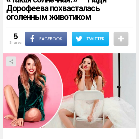
Дорофеева похвасталась
оголенным животиком
5
FACEBOOK
TWITTER
shares