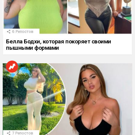
6
Репостов
Белла Бодхи, которая покоряет своими
пышными формами
7
Репостов