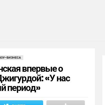
ШОУ-БИЗНЕСА
нская впервые о
Джигурдой: «У нас
й период»