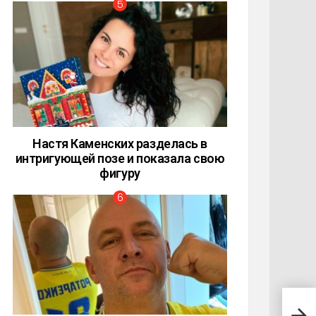
Настя Каменских разделась в
интригующей позе и показала свою
фигуру
Алла
жалк