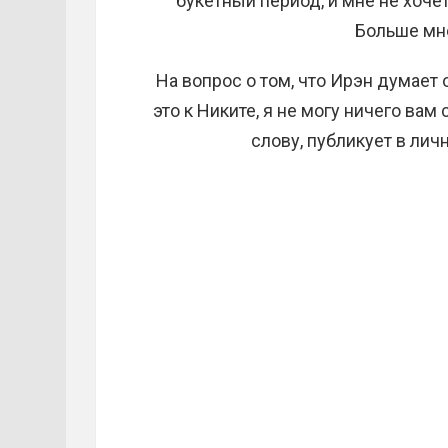
букетный период, и мне не хоче
Больше мне
На вопрос о том, что Ирэн думает 
это к Никите, я не могу ничего вам 
слову, публикует в ли