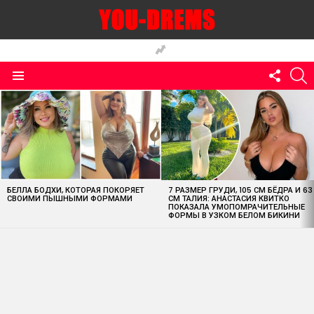
FOLLO
S
US
Menu
MOST
VIEWED
STORIES
БЕЛЛА БОДХИ, КОТОРАЯ ПОКОРЯЕТ
7 РАЗМЕР ГРУДИ, 105 СМ БЁДРА И 63
СВОИМИ ПЫШНЫМИ ФОРМАМИ
СМ ТАЛИЯ: АНАСТАСИЯ КВИТКО
ПОКАЗАЛА УМОПОМРАЧИТЕЛЬНЫЕ
ФОРМЫ В УЗКОМ БЕЛОМ БИКИНИ