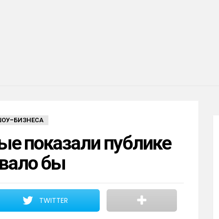
ШОУ-БИЗНЕСА
рые показали публике
овало бы
TWITTER