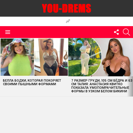
FOLLO
S
US
Menu
MOST
VIEWED
STORIES
БЕЛЛА БОДХИ, КОТОРАЯ ПОКОРЯЕТ
7 РАЗМЕР ГРУДИ, 105 СМ БЁДРА И 63
СВОИМИ ПЫШНЫМИ ФОРМАМИ
СМ ТАЛИЯ: АНАСТАСИЯ КВИТКО
ПОКАЗАЛА УМОПОМРАЧИТЕЛЬНЫЕ
ФОРМЫ В УЗКОМ БЕЛОМ БИКИНИ