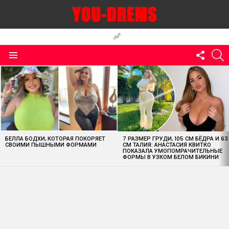
FOLLO
S
US
Menu
MOST
VIEWED
STORIES
БЕЛЛА БОДХИ, КОТОРАЯ ПОКОРЯЕТ
7 РАЗМЕР ГРУДИ, 105 СМ БЁДРА И 63
СВОИМИ ПЫШНЫМИ ФОРМАМИ
СМ ТАЛИЯ: АНАСТАСИЯ КВИТКО
ПОКАЗАЛА УМОПОМРАЧИТЕЛЬНЫЕ
ФОРМЫ В УЗКОМ БЕЛОМ БИКИНИ