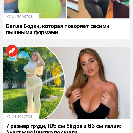
6
Репостов
Белла Бодхи, которая покоряет своими
пышными формами
7
Репостов
7 размер груди, 105 см бёдра и 63 см талия:
Анастасия Квитко показала