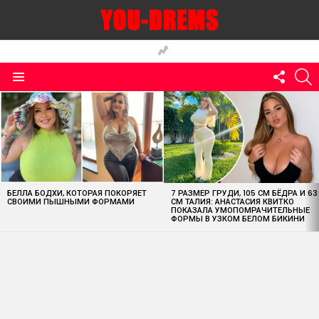
FOLLO
S
US
Menu
MOST
VIEWED
STORIES
БЕЛЛА БОДХИ, КОТОРАЯ ПОКОРЯЕТ
7 РАЗМЕР ГРУДИ, 105 СМ БЁДРА И 63
СВОИМИ ПЫШНЫМИ ФОРМАМИ
СМ ТАЛИЯ: АНАСТАСИЯ КВИТКО
ПОКАЗАЛА УМОПОМРАЧИТЕЛЬНЫЕ
ФОРМЫ В УЗКОМ БЕЛОМ БИКИНИ