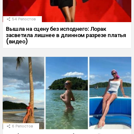
54
Репостов
Вышла на сцену без исподнего: Лорак
засветила лишнее в длинном разрезе платья
(видео)
6
Репостов