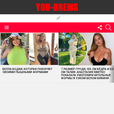
FOLLO
S
US
Menu
MOST
VIEWED
STORIES
БЕЛЛА БОДХИ, КОТОРАЯ ПОКОРЯЕТ
7 РАЗМЕР ГРУДИ, 105 СМ БЁДРА И 63
СВОИМИ ПЫШНЫМИ ФОРМАМИ
СМ ТАЛИЯ: АНАСТАСИЯ КВИТКО
ПОКАЗАЛА УМОПОМРАЧИТЕЛЬНЫЕ
ФОРМЫ В УЗКОМ БЕЛОМ БИКИНИ