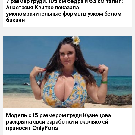
7 размер груди, 105 см бёдра и 63 см талия:
Анастасия Квитко показала
умопомрачительные формы в узком белом
бикини
Модель с 15 размером груди Кузнецова
раскрыла свои заработки и сколько ей
приносит OnlyFans