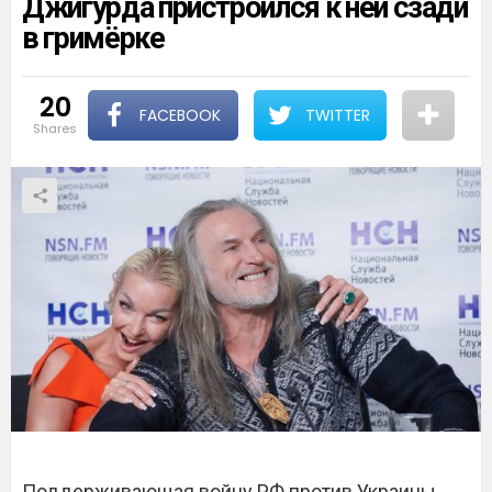
Джигурда пристроился к ней сзади
в гримёрке
20
FACEBOOK
TWITTER
shares
Поддерживающая войну РФ против Украины