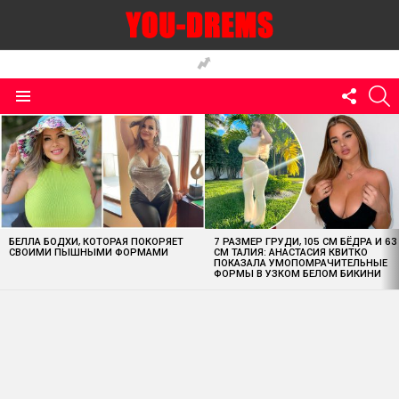
FOLLO
S
US
Menu
MOST
VIEWED
STORIES
БЕЛЛА БОДХИ, КОТОРАЯ ПОКОРЯЕТ
7 РАЗМЕР ГРУДИ, 105 СМ БЁДРА И 63
СВОИМИ ПЫШНЫМИ ФОРМАМИ
СМ ТАЛИЯ: АНАСТАСИЯ КВИТКО
ПОКАЗАЛА УМОПОМРАЧИТЕЛЬНЫЕ
ФОРМЫ В УЗКОМ БЕЛОМ БИКИНИ