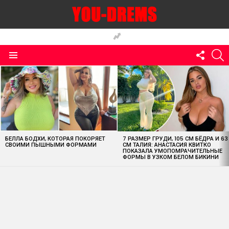
FOLLO
S
US
Menu
MOST
VIEWED
STORIES
БЕЛЛА БОДХИ, КОТОРАЯ ПОКОРЯЕТ
7 РАЗМЕР ГРУДИ, 105 СМ БЁДРА И 63
СВОИМИ ПЫШНЫМИ ФОРМАМИ
СМ ТАЛИЯ: АНАСТАСИЯ КВИТКО
ПОКАЗАЛА УМОПОМРАЧИТЕЛЬНЫЕ
ФОРМЫ В УЗКОМ БЕЛОМ БИКИНИ