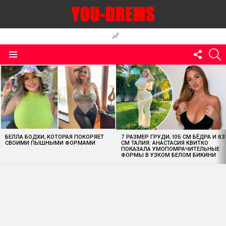
FOLLO
S
US
Menu
MOST
VIEWED
STORIES
БЕЛЛА БОДХИ, КОТОРАЯ ПОКОРЯЕТ
7 РАЗМЕР ГРУДИ, 105 СМ БЁДРА И 63
СВОИМИ ПЫШНЫМИ ФОРМАМИ
СМ ТАЛИЯ: АНАСТАСИЯ КВИТКО
ПОКАЗАЛА УМОПОМРАЧИТЕЛЬНЫЕ
ФОРМЫ В УЗКОМ БЕЛОМ БИКИНИ