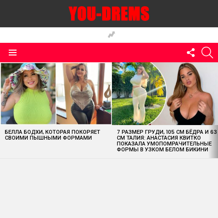
FOLLO
S
US
Menu
MOST
VIEWED
STORIES
БЕЛЛА БОДХИ, КОТОРАЯ ПОКОРЯЕТ
7 РАЗМЕР ГРУДИ, 105 СМ БЁДРА И 63
СВОИМИ ПЫШНЫМИ ФОРМАМИ
СМ ТАЛИЯ: АНАСТАСИЯ КВИТКО
ПОКАЗАЛА УМОПОМРАЧИТЕЛЬНЫЕ
ФОРМЫ В УЗКОМ БЕЛОМ БИКИНИ