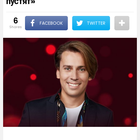
пустят»
6
FACEBOOK
TWITTER
shares