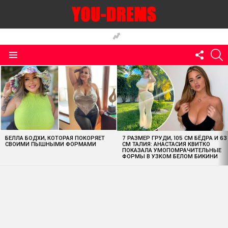
FOLLO
S
US
Menu
MOST
VIEWED
STORIES
БЕЛЛА БОДХИ, КОТОРАЯ ПОКОРЯЕТ
7 РАЗМЕР ГРУДИ, 105 СМ БЁДРА И 63
СВОИМИ ПЫШНЫМИ ФОРМАМИ
СМ ТАЛИЯ: АНАСТАСИЯ КВИТКО
ПОКАЗАЛА УМОПОМРАЧИТЕЛЬНЫЕ
ФОРМЫ В УЗКОМ БЕЛОМ БИКИНИ