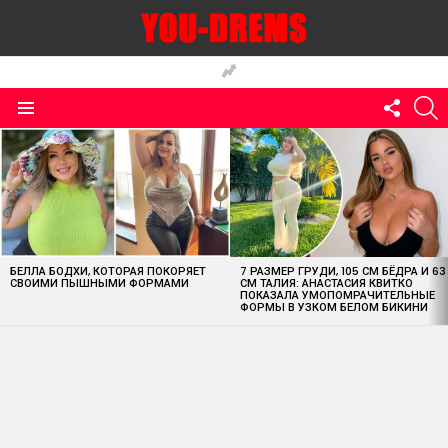
FOLLO
S
US
Menu
MOST
VIEWED
STORIES
БЕЛЛА БОДХИ, КОТОРАЯ ПОКОРЯЕТ
7 РАЗМЕР ГРУДИ, 105 СМ БЁДРА И 63
СВОИМИ ПЫШНЫМИ ФОРМАМИ
СМ ТАЛИЯ: АНАСТАСИЯ КВИТКО
ПОКАЗАЛА УМОПОМРАЧИТЕЛЬНЫЕ
ФОРМЫ В УЗКОМ БЕЛОМ БИКИНИ