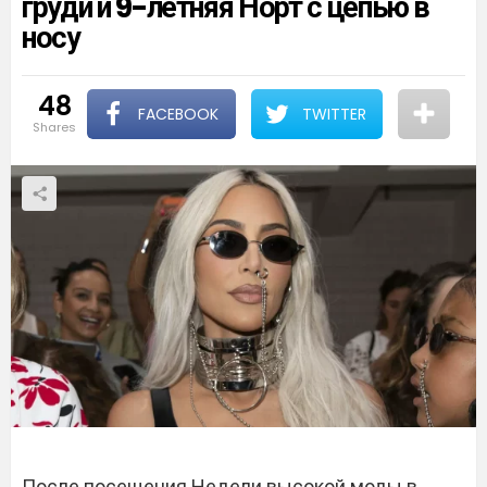
груди и 9-летняя Норт с цепью в
носу
48
FACEBOOK
TWITTER
shares
После посещения Недели высокой моды в