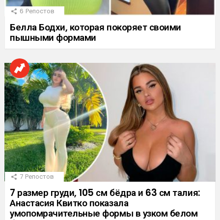
6
Репостов
Белла Бодхи, которая покоряет своими
пышными формами
7
Репостов
7 размер груди, 105 см бёдра и 63 см талия:
Анастасия Квитко показала
умопомрачительные формы в узком белом