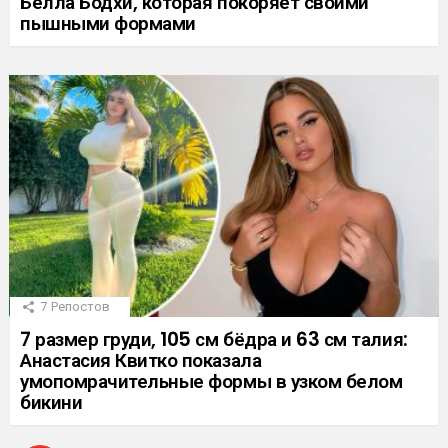
Белла Бодхи, которая покоряет своими
пышными формами
7
Репостов
7 размер груди, 105 см бёдра и 63 см талия:
Анастасия Квитко показала
умопомрачительные формы в узком белом
бикини