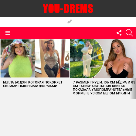
FOLLO
S
US
Menu
MOST
VIEWED
STORIES
БЕЛЛА БОДХИ, КОТОРАЯ ПОКОРЯЕТ
7 РАЗМЕР ГРУДИ, 105 СМ БЁДРА И 63
СВОИМИ ПЫШНЫМИ ФОРМАМИ
СМ ТАЛИЯ: АНАСТАСИЯ КВИТКО
ПОКАЗАЛА УМОПОМРАЧИТЕЛЬНЫЕ
ФОРМЫ В УЗКОМ БЕЛОМ БИКИНИ