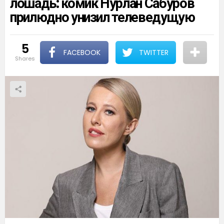
лошадь: комик Нурлан Сабуров
прилюдно унизил телеведущую
5
FACEBOOK
TWITTER
shares