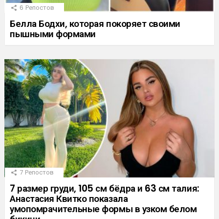
6
Репостов
Белла Бодхи, которая покоряет своими
пышными формами
7
Репостов
7 размер груди, 105 см бёдра и 63 см талия:
Анастасия Квитко показала
умопомрачительные формы в узком белом