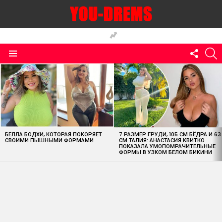
FOLLO
S
US
Menu
MOST
VIEWED
STORIES
БЕЛЛА БОДХИ, КОТОРАЯ ПОКОРЯЕТ
7 РАЗМЕР ГРУДИ, 105 СМ БЁДРА И 63
СВОИМИ ПЫШНЫМИ ФОРМАМИ
СМ ТАЛИЯ: АНАСТАСИЯ КВИТКО
ПОКАЗАЛА УМОПОМРАЧИТЕЛЬНЫЕ
ФОРМЫ В УЗКОМ БЕЛОМ БИКИНИ