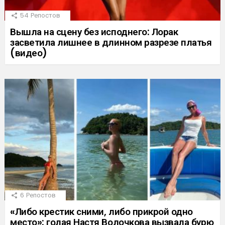
54
Репостов
Вышла на сцену без исподнего: Лорак
засветила лишнее в длинном разрезе платья
(видео)
6
Репостов
«Либо крестик сними, либо прикрой одно
место»: голая Настя Волочкова вызвала бурю