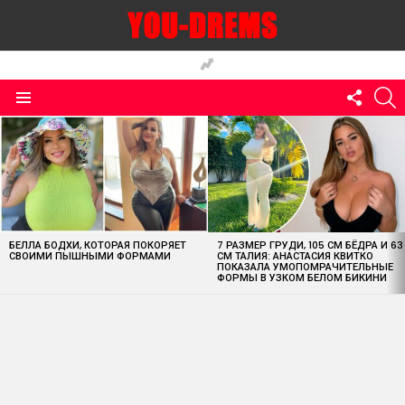
FOLLO
S
US
Menu
MOST
VIEWED
STORIES
БЕЛЛА БОДХИ, КОТОРАЯ ПОКОРЯЕТ
7 РАЗМЕР ГРУДИ, 105 СМ БЁДРА И 63
СВОИМИ ПЫШНЫМИ ФОРМАМИ
СМ ТАЛИЯ: АНАСТАСИЯ КВИТКО
ПОКАЗАЛА УМОПОМРАЧИТЕЛЬНЫЕ
ФОРМЫ В УЗКОМ БЕЛОМ БИКИНИ