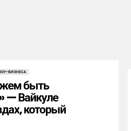
ШОУ-БИЗНЕСА
ожем быть
 — Вайкуле
здах, который