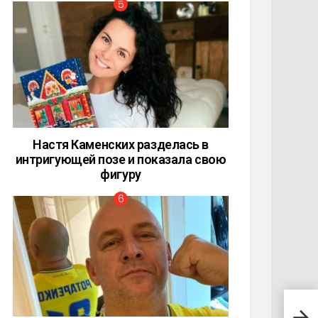
Настя Каменских разделась в
интригующей позе и показала свою
фигуру
Разв
заин