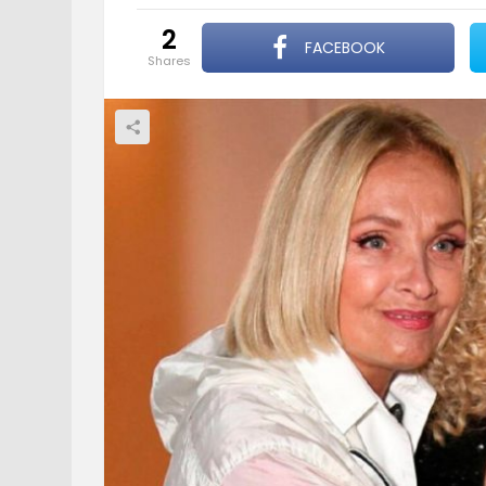
2
FACEBOOK
shares