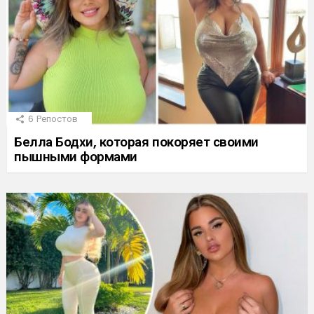
6
Репостов
Белла Бодхи, которая покоряет своими
пышными формами