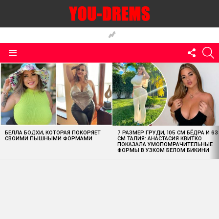
FOLLO
S
US
Menu
MOST
VIEWED
STORIES
БЕЛЛА БОДХИ, КОТОРАЯ ПОКОРЯЕТ
7 РАЗМЕР ГРУДИ, 105 СМ БЁДРА И 63
СВОИМИ ПЫШНЫМИ ФОРМАМИ
СМ ТАЛИЯ: АНАСТАСИЯ КВИТКО
ПОКАЗАЛА УМОПОМРАЧИТЕЛЬНЫЕ
ФОРМЫ В УЗКОМ БЕЛОМ БИКИНИ