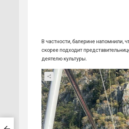
В частности, балерине напомнили, ч
скорее подходит представительнице
деятелю культуры.
азе