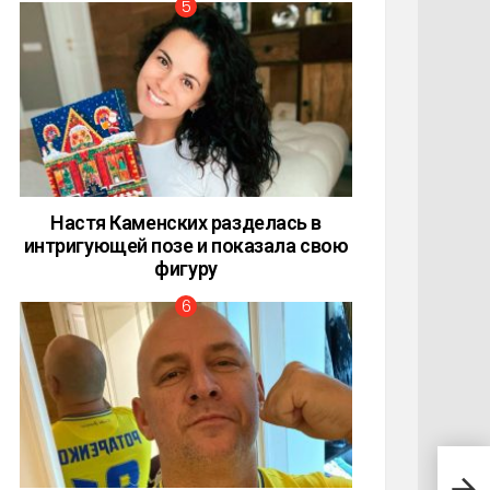
Настя Каменских разделась в
интригующей позе и показала свою
фигуру
«Я п
шок