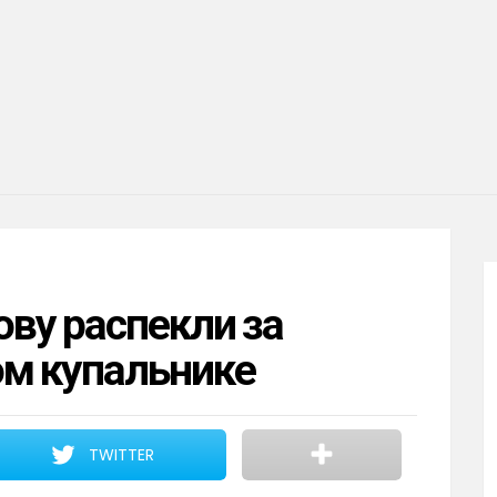
ву распекли за
ом купальнике
TWITTER