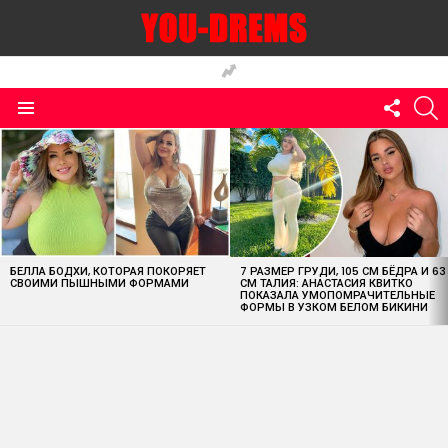
FOLLO
S
US
Menu
MOST
VIEWED
STORIES
БЕЛЛА БОДХИ, КОТОРАЯ ПОКОРЯЕТ
7 РАЗМЕР ГРУДИ, 105 СМ БЁДРА И 63
СВОИМИ ПЫШНЫМИ ФОРМАМИ
СМ ТАЛИЯ: АНАСТАСИЯ КВИТКО
ПОКАЗАЛА УМОПОМРАЧИТЕЛЬНЫЕ
ФОРМЫ В УЗКОМ БЕЛОМ БИКИНИ