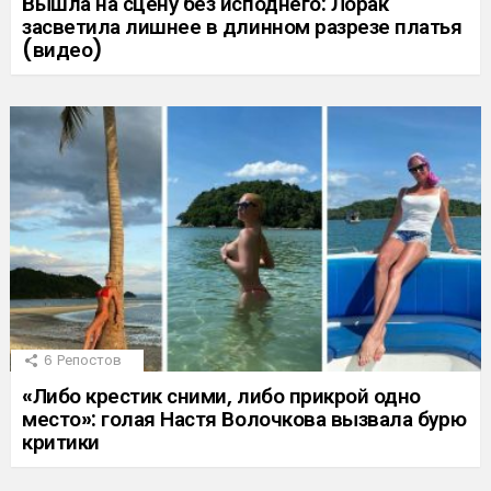
Вышла на сцену без исподнего: Лорак
засветила лишнее в длинном разрезе платья
(видео)
6
Репостов
«Либо крестик сними, либо прикрой одно
место»: голая Настя Волочкова вызвала бурю
критики