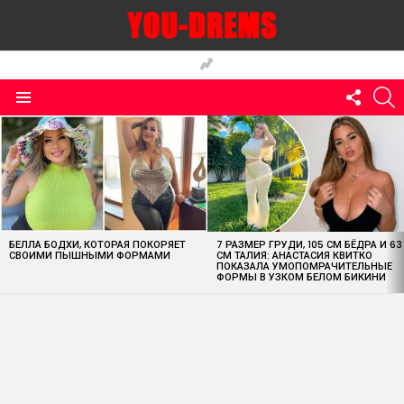
FOLLO
S
US
Menu
MOST
VIEWED
STORIES
БЕЛЛА БОДХИ, КОТОРАЯ ПОКОРЯЕТ
7 РАЗМЕР ГРУДИ, 105 СМ БЁДРА И 63
СВОИМИ ПЫШНЫМИ ФОРМАМИ
СМ ТАЛИЯ: АНАСТАСИЯ КВИТКО
ПОКАЗАЛА УМОПОМРАЧИТЕЛЬНЫЕ
ФОРМЫ В УЗКОМ БЕЛОМ БИКИНИ