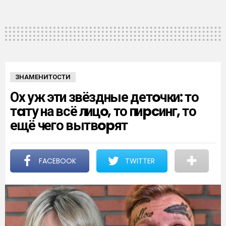
ЗНАМЕНИТОСТИ
Ох уж эти звёздные детoчки: то
тaту на всё лицo, то пиpcинг, то
ещё чего вытвopят
FACEBOOK
TWITTER