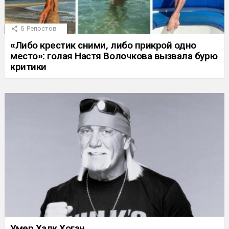
6
Репостов
«Либо крестик сними, либо прикрой одно
место»: голая Настя Волочкова вызвала бурю
критики
Умер Халк Хоган