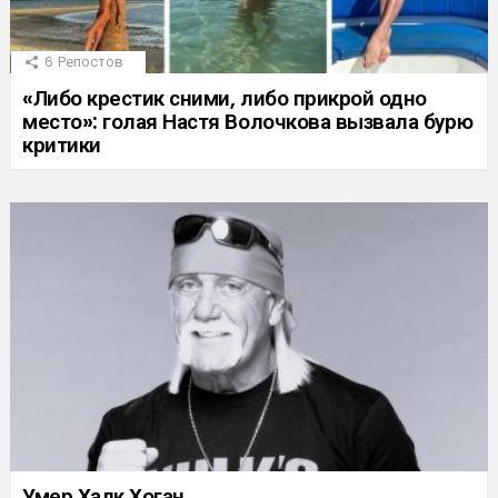
6
Репостов
«Либо крестик сними, либо прикрой одно
место»: голая Настя Волочкова вызвала бурю
критики
Умер Халк Хоган