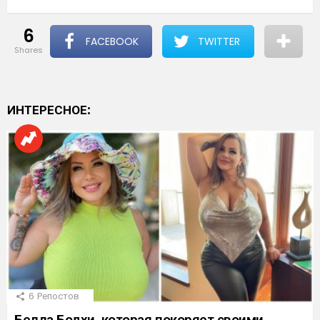
6
FACEBOOK
TWITTER
shares
ИНТЕРЕСНОЕ:
6
Репостов
Белла Бодхи, которая покоряет своими