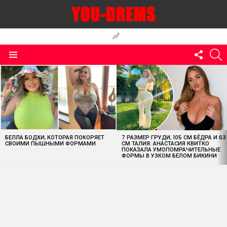
FOLLO
S
US
Menu
MOST
VIEWED
STORIES
БЕЛЛА БОДХИ, КОТОРАЯ ПОКОРЯЕТ
7 РАЗМЕР ГРУДИ, 105 СМ БЁДРА И 63
СВОИМИ ПЫШНЫМИ ФОРМАМИ
СМ ТАЛИЯ: АНАСТАСИЯ КВИТКО
ПОКАЗАЛА УМОПОМРАЧИТЕЛЬНЫЕ
ФОРМЫ В УЗКОМ БЕЛОМ БИКИНИ