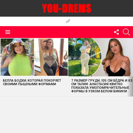
FOLLO
S
US
Menu
MOST
VIEWED
STORIES
БЕЛЛА БОДХИ, КОТОРАЯ ПОКОРЯЕТ
7 РАЗМЕР ГРУДИ, 105 СМ БЁДРА И 63
СВОИМИ ПЫШНЫМИ ФОРМАМИ
СМ ТАЛИЯ: АНАСТАСИЯ КВИТКО
ПОКАЗАЛА УМОПОМРАЧИТЕЛЬНЫЕ
ФОРМЫ В УЗКОМ БЕЛОМ БИКИНИ