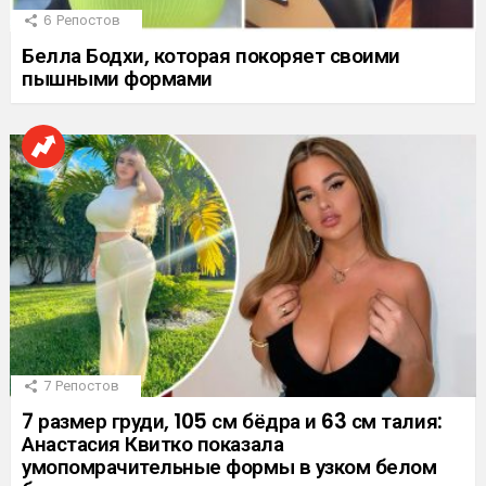
6
Репостов
Белла Бодхи, которая покоряет своими
пышными формами
7
Репостов
7 размер груди, 105 см бёдра и 63 см талия:
Анастасия Квитко показала
умопомрачительные формы в узком белом