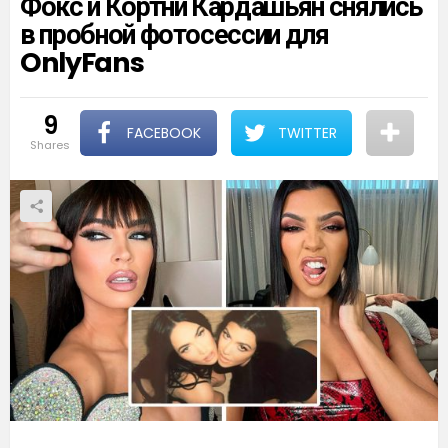
Фокс и Кортни Кардашьян снялись
в пробной фотосессии для
OnlyFans
9
FACEBOOK
TWITTER
shares