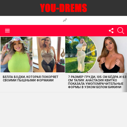
FOLLO
S
US
Menu
MOST
VIEWED
STORIES
БЕЛЛА БОДХИ, КОТОРАЯ ПОКОРЯЕТ
7 РАЗМЕР ГРУДИ, 105 СМ БЁДРА И 63
СВОИМИ ПЫШНЫМИ ФОРМАМИ
СМ ТАЛИЯ: АНАСТАСИЯ КВИТКО
ПОКАЗАЛА УМОПОМРАЧИТЕЛЬНЫЕ
ФОРМЫ В УЗКОМ БЕЛОМ БИКИНИ