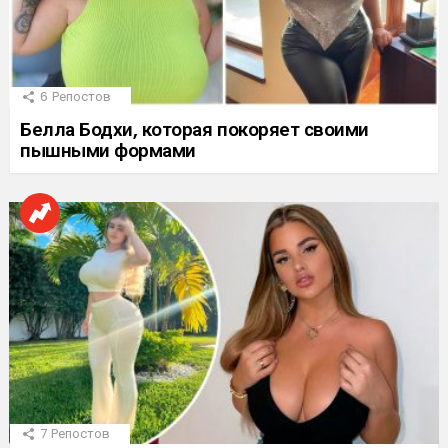
6
Репостов
Белла Бодхи, которая покоряет своими
пышными формами
7
Репостов