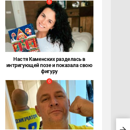
Настя Каменских разделась в
интригующей позе и показала свою
фигуру
Деву
пока