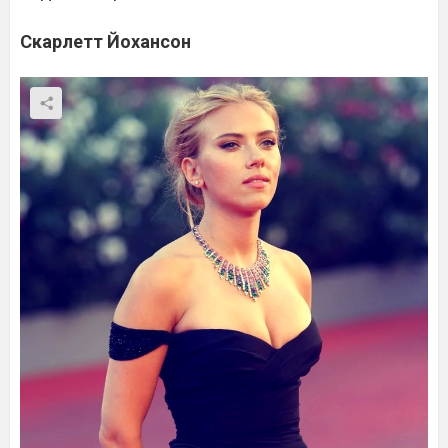
Скарлетт Йохансон