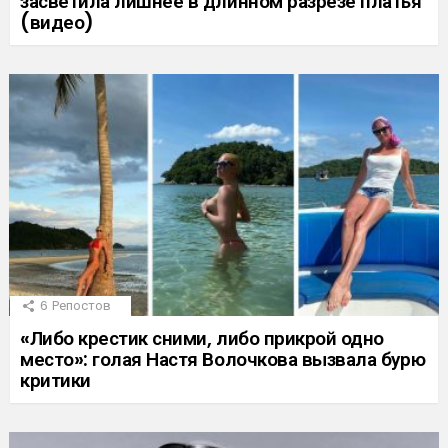
засветила лишнее в длинном разрезе платья
(видео)
6
Репостов
«Либо крестик сними, либо прикрой одно
место»: голая Настя Волочкова вызвала бурю
критики