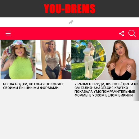
FOLLO
S
US
Menu
MOST
VIEWED
STORIES
БЕЛЛА БОДХИ, КОТОРАЯ ПОКОРЯЕТ
7 РАЗМЕР ГРУДИ, 105 СМ БЁДРА И 63
СВОИМИ ПЫШНЫМИ ФОРМАМИ
СМ ТАЛИЯ: АНАСТАСИЯ КВИТКО
ПОКАЗАЛА УМОПОМРАЧИТЕЛЬНЫЕ
ФОРМЫ В УЗКОМ БЕЛОМ БИКИНИ