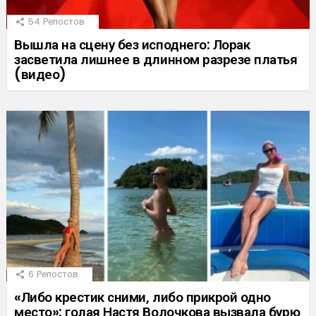
54
Репостов
Вышла на сцену без исподнего: Лорак
засветила лишнее в длинном разрезе платья
(видео)
6
Репостов
«Либо крестик сними, либо прикрой одно
место»: голая Настя Волочкова вызвала бурю