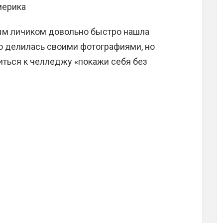
мерика
ым личиком довольно быстро нашла
о делилась своими фотографиями, но
иться к челледжу «покажи себя без