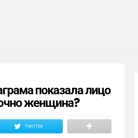
аграма показала лицо
точно женщина?
TWITTER