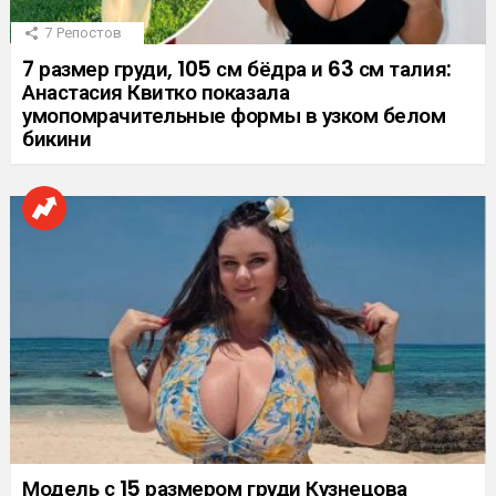
7
Репостов
7 размер груди, 105 см бёдра и 63 см талия:
Анастасия Квитко показала
умопомрачительные формы в узком белом
бикини
Модель с 15 размером груди Кузнецова