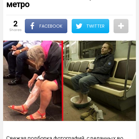
метро
2
FACEBOOK
TWITTER
shares
Свежая подборка фотографий, сделанных во