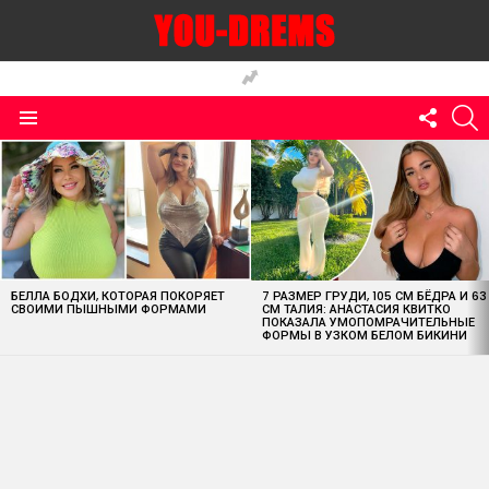
FOLLO
S
US
Menu
MOST
VIEWED
STORIES
БЕЛЛА БОДХИ, КОТОРАЯ ПОКОРЯЕТ
7 РАЗМЕР ГРУДИ, 105 СМ БЁДРА И 63
СВОИМИ ПЫШНЫМИ ФОРМАМИ
СМ ТАЛИЯ: АНАСТАСИЯ КВИТКО
ПОКАЗАЛА УМОПОМРАЧИТЕЛЬНЫЕ
ФОРМЫ В УЗКОМ БЕЛОМ БИКИНИ