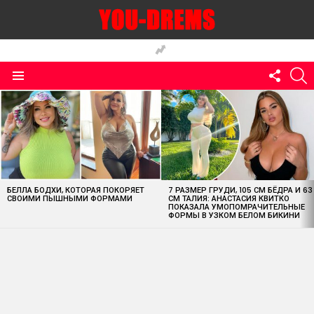
FOLLO
S
US
Menu
MOST
VIEWED
STORIES
БЕЛЛА БОДХИ, КОТОРАЯ ПОКОРЯЕТ
7 РАЗМЕР ГРУДИ, 105 СМ БЁДРА И 63
СВОИМИ ПЫШНЫМИ ФОРМАМИ
СМ ТАЛИЯ: АНАСТАСИЯ КВИТКО
ПОКАЗАЛА УМОПОМРАЧИТЕЛЬНЫЕ
ФОРМЫ В УЗКОМ БЕЛОМ БИКИНИ