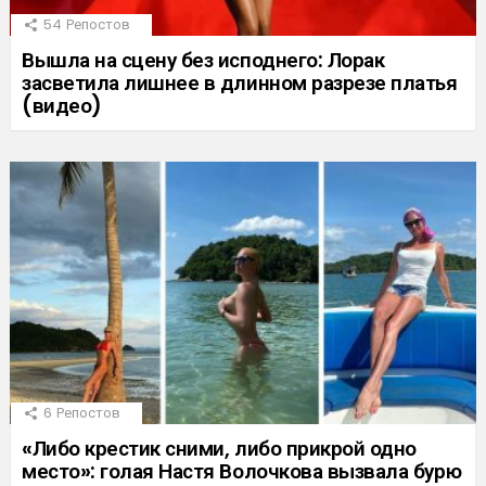
54
Репостов
Вышла на сцену без исподнего: Лорак
засветила лишнее в длинном разрезе платья
(видео)
6
Репостов
«Либо крестик сними, либо прикрой одно
место»: голая Настя Волочкова вызвала бурю