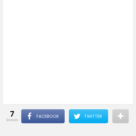
7
FACEBOOK
TWITTER
shares