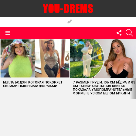
FOLLO
S
US
Menu
MOST
VIEWED
STORIES
БЕЛЛА БОДХИ, КОТОРАЯ ПОКОРЯЕТ
7 РАЗМЕР ГРУДИ, 105 СМ БЁДРА И 63
СВОИМИ ПЫШНЫМИ ФОРМАМИ
СМ ТАЛИЯ: АНАСТАСИЯ КВИТКО
ПОКАЗАЛА УМОПОМРАЧИТЕЛЬНЫЕ
ФОРМЫ В УЗКОМ БЕЛОМ БИКИНИ