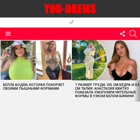
FOLLO
S
US
Menu
MOST
VIEWED
STORIES
БЕЛЛА БОДХИ, КОТОРАЯ ПОКОРЯЕТ
7 РАЗМЕР ГРУДИ, 105 СМ БЁДРА И 63
СВОИМИ ПЫШНЫМИ ФОРМАМИ
СМ ТАЛИЯ: АНАСТАСИЯ КВИТКО
ПОКАЗАЛА УМОПОМРАЧИТЕЛЬНЫЕ
ФОРМЫ В УЗКОМ БЕЛОМ БИКИНИ