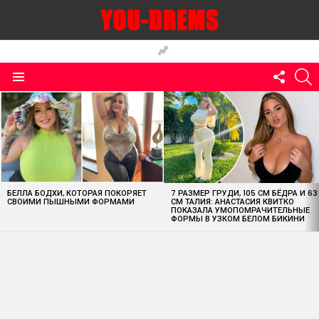
FOLLO
S
US
Menu
MOST
VIEWED
STORIES
БЕЛЛА БОДХИ, КОТОРАЯ ПОКОРЯЕТ
7 РАЗМЕР ГРУДИ, 105 СМ БЁДРА И 63
СВОИМИ ПЫШНЫМИ ФОРМАМИ
СМ ТАЛИЯ: АНАСТАСИЯ КВИТКО
ПОКАЗАЛА УМОПОМРАЧИТЕЛЬНЫЕ
ФОРМЫ В УЗКОМ БЕЛОМ БИКИНИ