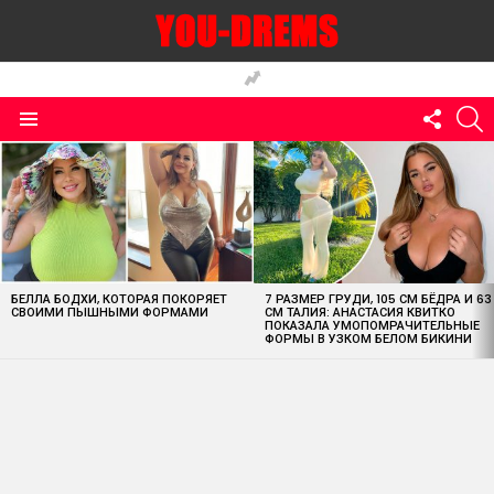
FOLLO
S
US
Menu
MOST
VIEWED
STORIES
БЕЛЛА БОДХИ, КОТОРАЯ ПОКОРЯЕТ
7 РАЗМЕР ГРУДИ, 105 СМ БЁДРА И 63
СВОИМИ ПЫШНЫМИ ФОРМАМИ
СМ ТАЛИЯ: АНАСТАСИЯ КВИТКО
ПОКАЗАЛА УМОПОМРАЧИТЕЛЬНЫЕ
ФОРМЫ В УЗКОМ БЕЛОМ БИКИНИ