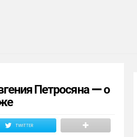
вгения Петросяна — о
дже
TWITTER