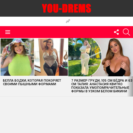
FOLLO
S
US
Menu
MOST
VIEWED
STORIES
БЕЛЛА БОДХИ, КОТОРАЯ ПОКОРЯЕТ
7 РАЗМЕР ГРУДИ, 105 СМ БЁДРА И 63
СВОИМИ ПЫШНЫМИ ФОРМАМИ
СМ ТАЛИЯ: АНАСТАСИЯ КВИТКО
ПОКАЗАЛА УМОПОМРАЧИТЕЛЬНЫЕ
ФОРМЫ В УЗКОМ БЕЛОМ БИКИНИ