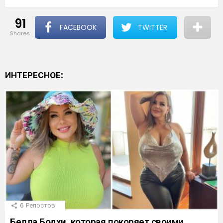
91
FACEBOOK
TWITTER
shares
ИНТЕРЕСНОЕ:
6
Репостов
Белла Бодхи, которая покоряет своими