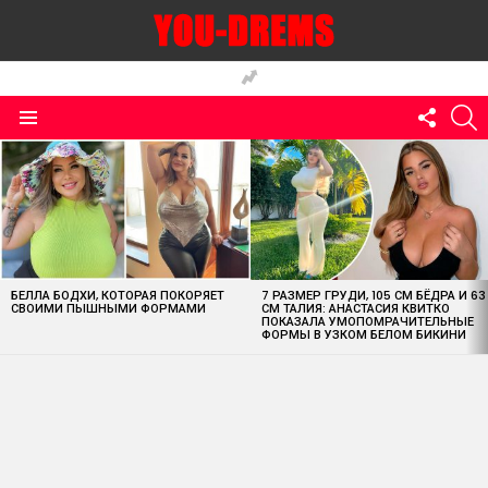
FOLLO
S
US
Menu
MOST
VIEWED
STORIES
БЕЛЛА БОДХИ, КОТОРАЯ ПОКОРЯЕТ
7 РАЗМЕР ГРУДИ, 105 СМ БЁДРА И 63
СВОИМИ ПЫШНЫМИ ФОРМАМИ
СМ ТАЛИЯ: АНАСТАСИЯ КВИТКО
ПОКАЗАЛА УМОПОМРАЧИТЕЛЬНЫЕ
ФОРМЫ В УЗКОМ БЕЛОМ БИКИНИ