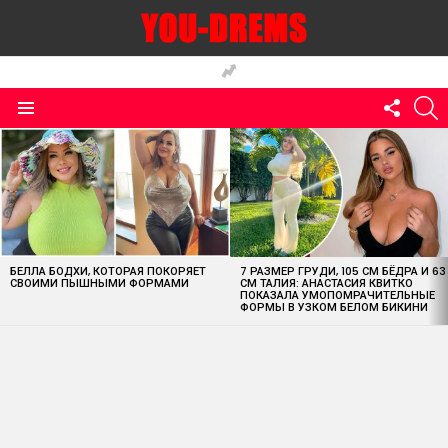
FOLLO
S
US
Menu
MOST
VIEWED
STORIES
БЕЛЛА БОДХИ, КОТОРАЯ ПОКОРЯЕТ
7 РАЗМЕР ГРУДИ, 105 СМ БЁДРА И 63
СВОИМИ ПЫШНЫМИ ФОРМАМИ
СМ ТАЛИЯ: АНАСТАСИЯ КВИТКО
ПОКАЗАЛА УМОПОМРАЧИТЕЛЬНЫЕ
ФОРМЫ В УЗКОМ БЕЛОМ БИКИНИ